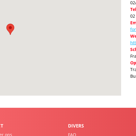
02
Te
02
Em
fo
We
ht
Sc
Fr
Op
Tr
Bu
CT
DIVERS
er ons
FAQ