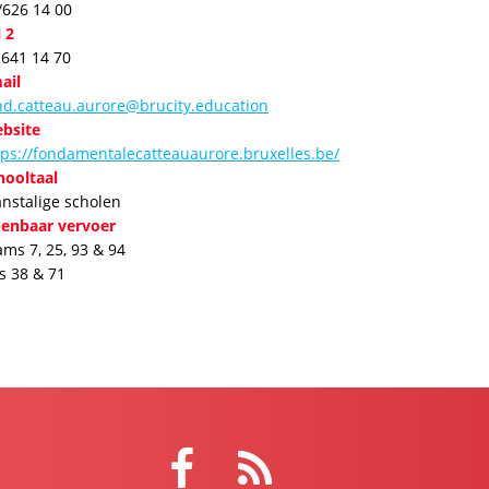
/626 14 00
l 2
 641 14 70
ail
nd.catteau.aurore@brucity.education
bsite
tps://fondamentalecatteauaurore.bruxelles.be/
hooltaal
anstalige scholen
enbaar vervoer
ams 7, 25, 93 & 94
s 38 & 71
Facebook
RSS