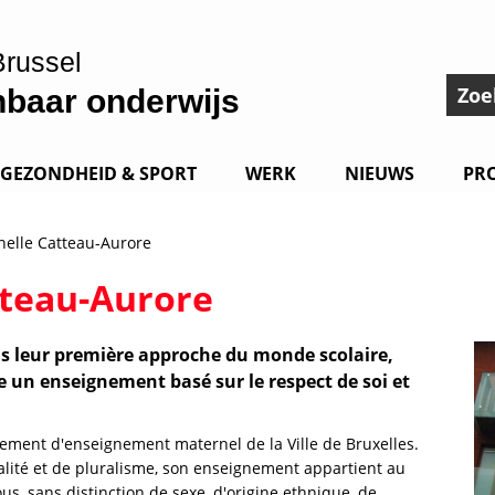
Brussel
Zoeke
baar onderwijs
GEZONDHEID & SPORT
WERK
NIEUWS
PR
nelle Catteau-Aurore
tteau-Aurore
s leur première approche du monde scolaire,
 un enseignement basé sur le respect de soi et
sement d'enseignement maternel de la Ville de Bruxelles.
alité et de pluralisme, son enseignement appartient au
ous, sans distinction de sexe, d'origine ethnique, de