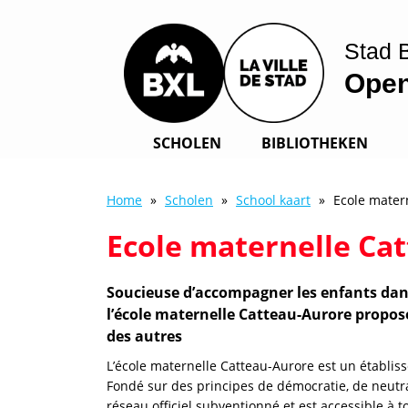
Overslaan
en
Stad 
naar
de
Open
inhoud
gaan
SCHOLEN
BIBLIOTHEKEN
Main
navigation
Home
Scholen
School kaart
Ecole mater
Kruimelpad
Ecole maternelle Ca
Intro
Soucieuse d’accompagner les enfants dan
l’école maternelle Catteau-Aurore propose
des autres
L’école maternelle Catteau-Aurore est un établis
Fondé sur des principes de démocratie, de neutr
réseau officiel subventionné et est accessible à t