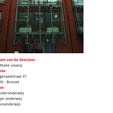
am van de directeur
thalie Levacq
res
geraadstraat 37
00 - Brussel
pe
euteronderwijs
ger onderwijs
sisonderwijs
l