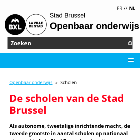
Overslaan
FR
NL
en
Stad Brussel
naar
Openbaar onderwijs
de
inhoud
gaan
Zoeken
Openbaar onderwijs
Scholen
Kruimelpad
De scholen van de Stad
Brussel
Als autonome, tweetalige inrichtende macht, de
tweede grootste in aantal scholen op nationaal