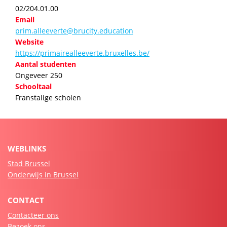
02/204.01.00
Email
prim.alleeverte@brucity.education
Website
https://primairealleeverte.bruxelles.be/
Aantal studenten
Ongeveer 250
Schooltaal
Franstalige scholen
WEBLINKS
Stad Brussel
Onderwijs in Brussel
CONTACT
Contacteer ons
Bezoek ons