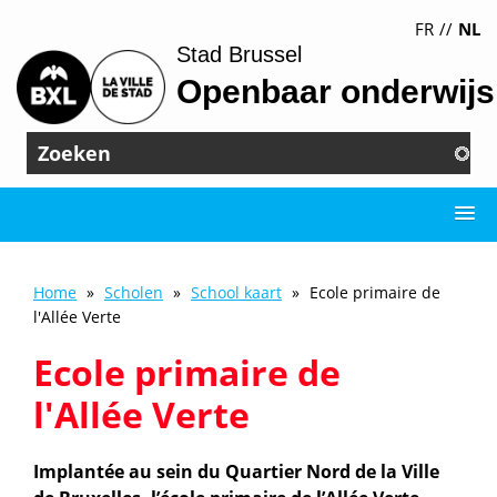
Overslaan
FR
NL
en
Stad Brussel
naar
Openbaar onderwijs
de
inhoud
gaan
Zoeken
Home
Scholen
School kaart
Ecole primaire de
Kruimelpad
l'Allée Verte
Ecole primaire de
l'Allée Verte
Intro
Implantée au sein du Quartier Nord de la Ville